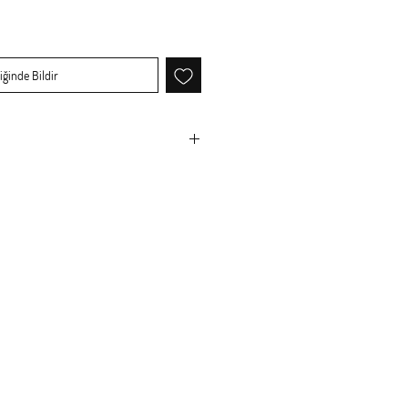
iğinde Bildir
ilmiştir.Kurşun içermez.Gıda için
ık makinasında yıkanabilir.
ik:5.5 cm