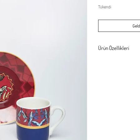
Tükendi
Geld
Ürün Özellikleri
Porselen malzemeden üret
güvenilirdir.Bulaş
Fincan çap: 5 cm Yüksekl
Tabak çap: 12 cm
70 cc