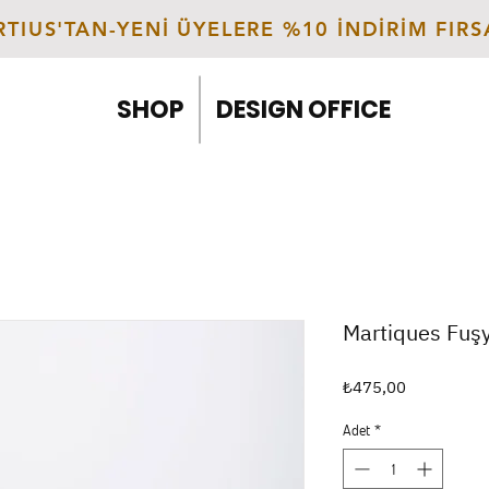
TIUS'TAN-YENİ ÜYELERE %10 İNDİRİM FIR
SHOP
DESIGN OFFICE
Martiques Fuş
Fiyat
₺475,00
Adet
*