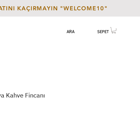
SATINI KAÇIRMAYIN "WELCOME10"
EN | USD
GİRİŞ - YENİ ÜYE
TR | TL
ARA
SEPET
ya Kahve Fincanı