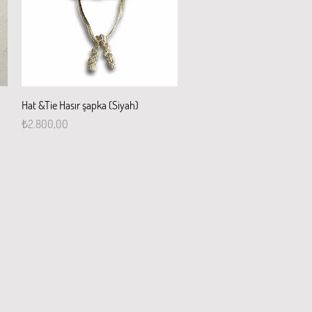
Hızlı Bakış
Hat &Tie Hasır şapka (Siyah)
Fiyat
₺2.800,00