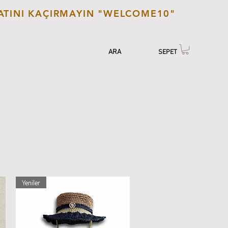
SATINI KAÇIRMAYIN "WELCOME10"
EN | USD
GİRİŞ - YENİ ÜYE
TR | TL
ARA
SEPET
Yeniler