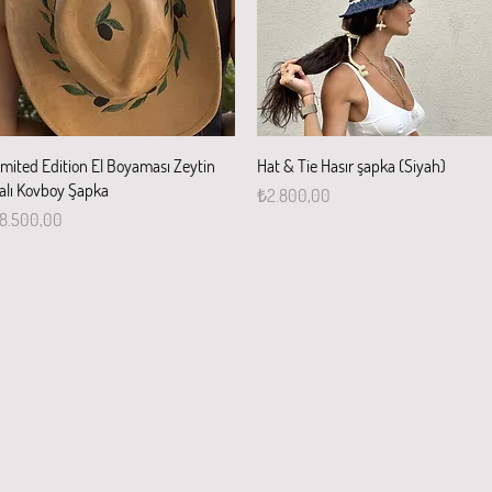
Hızlı Bakış
Hızlı Bakış
imited Edition El Boyaması Zeytin
Hat & Tie Hasır şapka (Siyah)
alı Kovboy Şapka
Fiyat
₺2.800,00
iyat
8.500,00