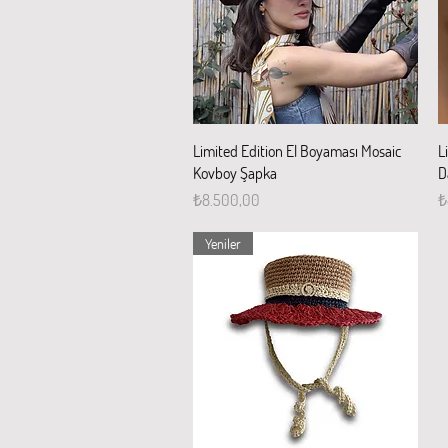
Hızlı Bakış
Limited Edition El Boyaması Mosaic
L
Kovboy Şapka
D
Fiyat
F
₺8.500,00
₺
Yeniler