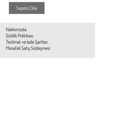
Sepete Ekle
Hakkımızda
Gizlilik Politikası
Teslimat ve İade Şartları
Mesafeli Satış Sözleşmesi
Follow us
Herhangi bir sorunuz ?
Gönder
info@martius.co