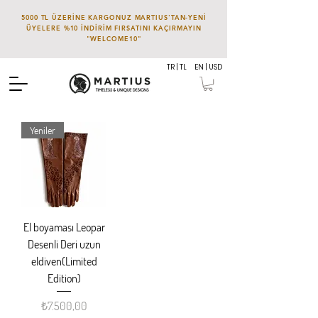
5000 TL ÜZERİNE KARGONUZ MARTIUS'TAN-YENİ
ÜYELERE %10 İNDİRİM FIRSATINI KAÇIRMAYIN
"WELCOME10"
TR | TL
EN | USD
Yeniler
El boyaması Leopar
Desenli Deri uzun
eldiven(Limited
Edition)
Fiyat
₺7.500,00