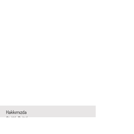
Show More
El Yapımı Defter
Çanta
Hediye Gönder
Hakkımızda
Gizlilik Politikası
Teslimat ve İade Şartları
Mesafeli Satış Sözleşmesi