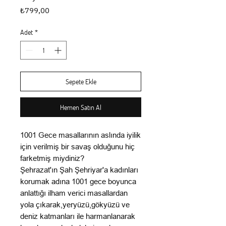
Fiyat
₺799,00
Adet
*
Sepete Ekle
Hemen Satın Al
1001 Gece masallarının aslında iyilik
için verilmiş bir savaş olduğunu hiç
farketmiş miydiniz?
Şehrazat'ın Şah Şehriyar'a kadınları
korumak adına 1001 gece boyunca
anlattığı ilham verici masallardan
yola çıkarak,yeryüzü,gökyüzü ve
deniz katmanları ile harmanlanarak