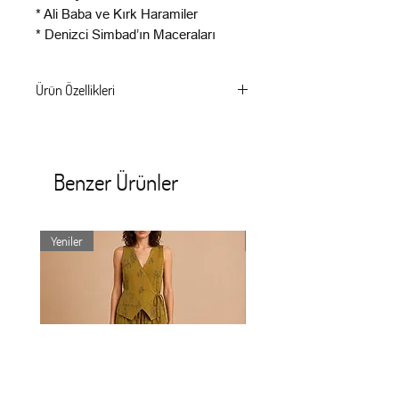
* Ali Baba ve Kırk Haramiler
* Denizci Simbad’ın Maceraları
Ürün Özellikleri
%100 geri dönüştürülmüş malzemeden
üretilmiştir. Desenlerimiz elde
çizilip, dijital olarak basılmaktadır.
Benzer Ürünler
Ölçü: 45cm x 45 cm.
"Kırlentler sadece kılıf olarak gönderilecektir"
Yeniler
Yeniler