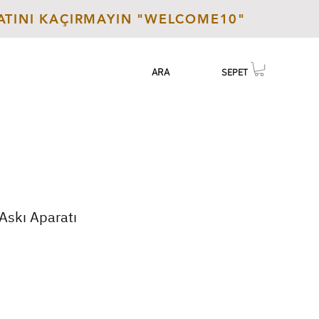
SATINI KAÇIRMAYIN "WELCOME10"
EN | USD
GİRİŞ - YENİ ÜYE
TR | TL
ARA
SEPET
Askı Aparatı