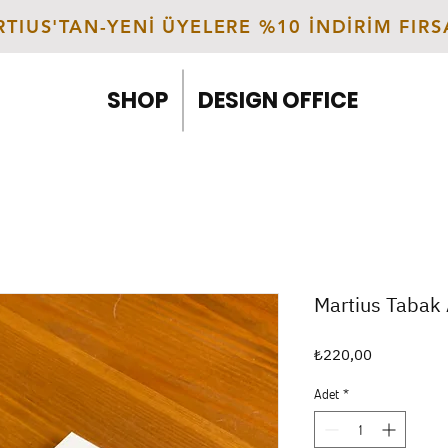
TIUS'TAN-YENİ ÜYELERE %10 İNDİRİM FIR
SHOP
DESIGN OFFICE
Martius Tabak 
Fiyat
₺220,00
Adet
*