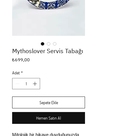
Mythoslover Servis Tabağı
Fiyat
₺699,00
Adet
*
Sepete Ekle
Hemen Satın Al
Mitolojik bir hikaye duyduğunuzda