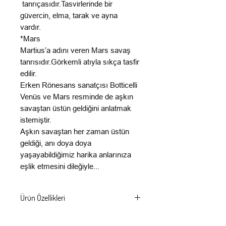
tanrıçasıdır.Tasvirlerinde bir
güvercin, elma, tarak ve ayna
vardır.
*Mars
Martius’a adını veren Mars savaş
tanrısıdır.Görkemli atıyla sıkça tasfir
edilir.
Erken Rönesans sanatçısı Botticelli
Venüs ve Mars resminde de aşkın
savaştan üstün geldiğini anlatmak
istemiştir.
Aşkın savaştan her zaman üstün
geldiği, anı doya doya
yaşayabildiğimiz harika anlarınıza
eşlik etmesini dileğiyle...
Ürün Özellikleri
Porselen malzemeden üretilmiştir.Bulaşık